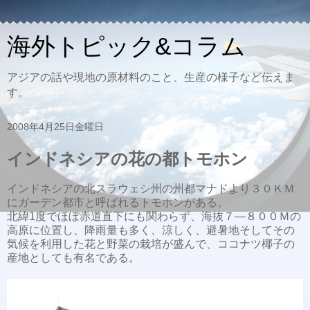
海外トピック&コラム
アジアの話や現地の原材料のこと、生産の様子など伝えま
す。
2008年4月25日金曜日
インドネシアの花の都トモホン
インドネシアの北スラウェシ州の州都マナドより３０ＫＭ
にガーデン都市と呼ばれるトモホンがある。
北緯1度でほぼ赤道直下にも関わらず、海抜７―８００Ｍの
高原に位置し、降雨量も多く、涼しく、避暑地そしてその
気候を利用した花と野菜の栽培が盛んで、ココナツ椰子の
産地としても有名である。