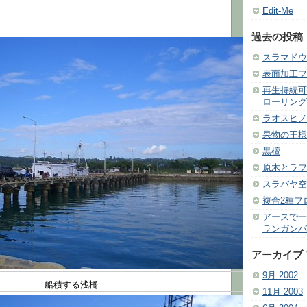
Edit-Me
過去の投稿
スラマドウ
表面加工フ
再生持続可
ローリング
ラオスヒノ
果物の王様
黒檀
原木とラフ
スラバヤ空
複合2種フ
アースで一
ランガンバ
アーカイブ
9月 2002
船積する浅橋
11月 2003