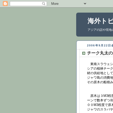
海外ト
アジアの話や現地
2006年9月22
チーク丸太の
東南スラウェシ
シアの植林チー
材の供給地とし
ジャワ島の消費
その原木の船積
原木は３M3程
ーンで数本ずつ
００M3程度で原
ジャワのスラバ