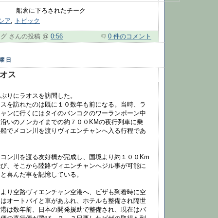
船倉に下ろされたチーク
シア
,
トピック
グ さんの投稿 @
0:56
0 件のコメント
月曜日
オス
年ぶりにラオスを訪問した。
オスを訪れたのは既に１０数年も前になる。当時、ラ
チャンに行くにはタイのバンコクのワーランポーン中
沿いのノンカイまでの約７００KMの夜行列車に乗
小船でメコン川を渡りヴィエンチャンへ入る行程であ
コン川を渡る友好橋が完成し、国境より約１００Km
飛び、そこから陸路ヴィエンチャンへジル事が可能に
たと喜んだ事を記憶している。
クより空路ヴィエンチャン空港へ、ビザも到着時に空
にはオートバイと車があふれ、ホテルも整備され隔世
空港は数年前、日本の開発援助で整備され、現在はバ