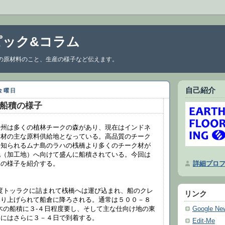
ピック&コラム
の原材料のこと、生産の様子など伝えます。
自己紹介
日金曜日
船積の様子
州は多くの植林チークの森があり、現在はインドネ
ク材の主な原料供給地となっている。高品質のチーク
て知られるムナ島のラハの桟橋より多くのチーク材が
地（加工地）へ向けて盛んに船積されている。今回は
詳細プロ
みの様子を紹介する。
度トッラクに詰まれて桟橋へは運び込まれ、船のクレ
リンク
吊り上げられて船倉に降ろされる。通常は５００－８
Google Ne
木の船積に３-４日程度要し、そして主な仕向け地の東
ヤにはさらに３－４日で到着する。
Edit-Me