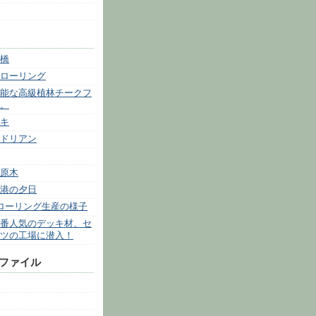
橋
ローリング
能な高級植林チークフ
。
キ
ドリアン
原木
港の夕日
ローリング生産の様子
番人気のデッキ材、セ
ツの工場に潜入！
 ファイル