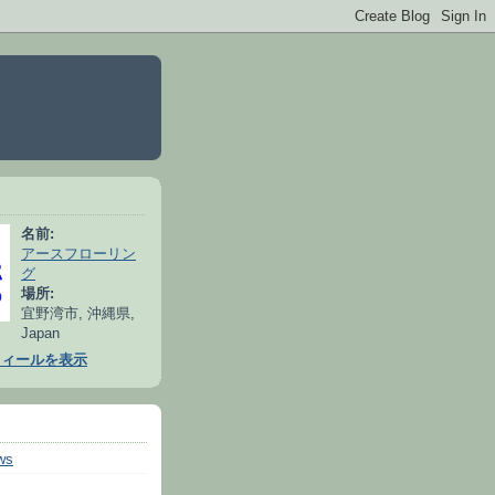
名前:
アースフローリン
グ
場所:
宜野湾市, 沖縄県,
Japan
フィールを表示
ws