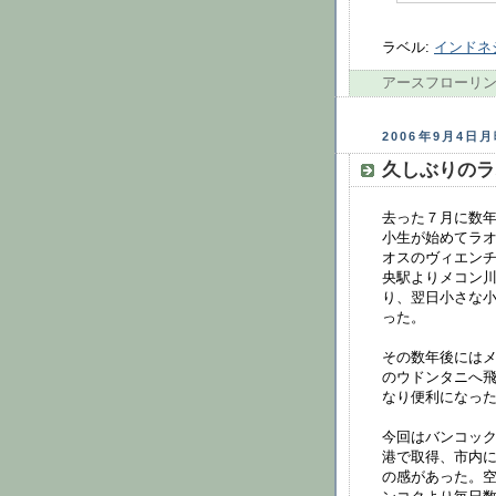
ラベル:
インドネ
アースフローリン
2006年9月4日
久しぶりのラ
去った７月に数
小生が始めてラ
オスのヴィエン
央駅よりメコン川
り、翌日小さな
った。
その数年後にはメ
のウドンタニへ
なり便利になっ
今回はバンコッ
港で取得、市内
の感があった。